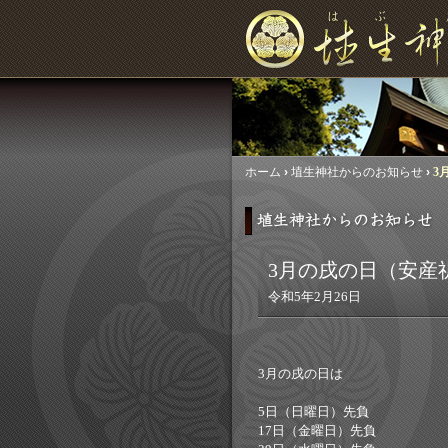
ホーム
›
埴生神社からのお知らせ
›
3
3月の戌の日（安産
令和5年2月26日
3月の戌の日は
5日（日曜日）先負
17日（金曜日）先負