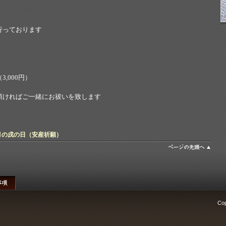
行っております
,000円）
頂ければご一緒にお祓いを致します
月の戌の日（安産祈願）
Cop