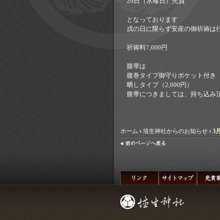
29日（水曜日）先負
となっております
戌の日に限らず安産の御祈祷は
祈祷料7,000円
腹帯は
腹巻タイプ御守りポケット付き（3
晒しタイプ（2,000円）
腹帯につきましては、持ち込み
ホーム
›
埴生神社からのお知らせ
›
3