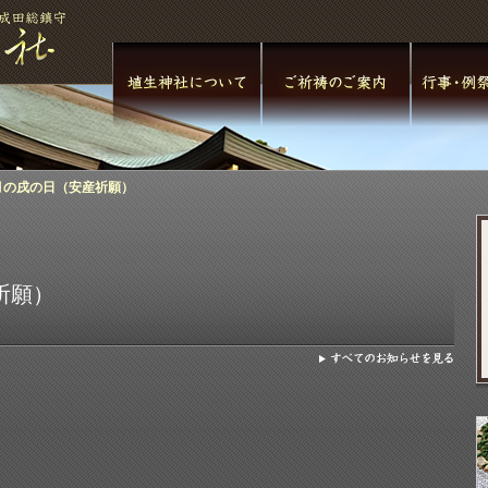
月の戌の日（安産祈願）
祈願）